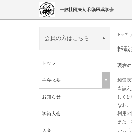
一般社団法人 和漢医薬学会
トップ
会員の方はこちら
転載
トップ
現在の 
学会概要
和漢医
当該利
しくは
お知らせ
なお、
利用の
学術大会
また、
いしま
入会