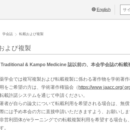
English
学会誌
転載および複製
および複製
Traditional & Kampo Medicine 誌以前の、本会学会誌
薬学会では複写複製および転載複製に係わる著作物を学術著作
用をご希望の方は、学術著作権協会（
https://www jaacc.org/ or
転載許諾システムを通じて申請ください。
著者が自らの論文について転載利用を希望される場合は、無償
際には予め本会の方に直接申請いただきますよう、お願いしま
非営利団体がeラーニングでの転載複製利用を希望する場合も
す。