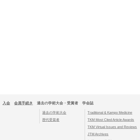
入会
会員手続き
過去の学術大会・受賞者
学会誌
過去の学術大会
Traditional & Kampo Medicine
歴代受賞者
TKM Most Cited Article Awards
TKM Virtual Issues and Reviews
JTM Archives