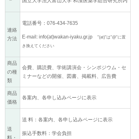
国立大学法人富山大学 和漢医薬学総合研究所内
電話番号：076-434-7635
連絡
E-mail: info(at)wakan-iyaku.gr.jp
"(at)"は"@"に置
方法
き換えてください
商品
会費、購読費、学術講演会・シンポジウム・セ
の種
ミナーなどの開催、図書、掲載料、広告費
類
商品
各案内、各申し込みページに表示
価格
送 料：各案内、各申し込みページに表示
送
振込手数料：学会負担
料・